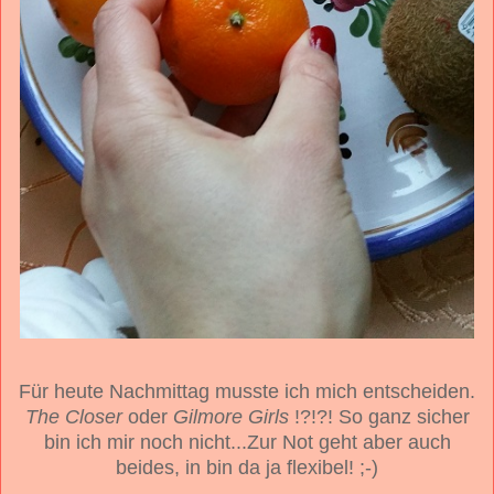
Für heute Nachmittag musste ich mich entscheiden.
The Closer
oder
Gilmore Girls
!?!?! So ganz sicher
bin ich mir noch nicht...Zur Not geht aber auch
beides, in bin da ja flexibel! ;-)